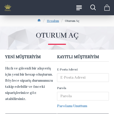
Hesabım
Oturum Aç
OTURUM AÇ
YENI MÜŞTERIYIM
KAYITLI MÜŞTERIYIM
Hızlı ve güvenli bir alışveriş
E-Posta Adresi
için yeni bir hesap oluşturun.
Böylece sipariş durumunuzu
takip edebilir ve önceki
Parola
siparişlerinize göz
atabilirsiniz.
Parolamı Unuttum