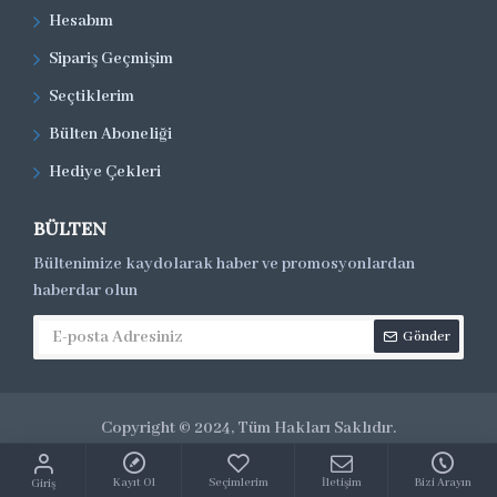
Hesabım
Sipariş Geçmişim
Seçtiklerim
Bülten Aboneliği
Hediye Çekleri
BÜLTEN
Bültenimize kaydolarak haber ve promosyonlardan
haberdar olun
Gönder
Copyright © 2024, Tüm Hakları Saklıdır.
Kayıt Ol
Seçimlerim
İletişim
Bizi Arayın
Giriş