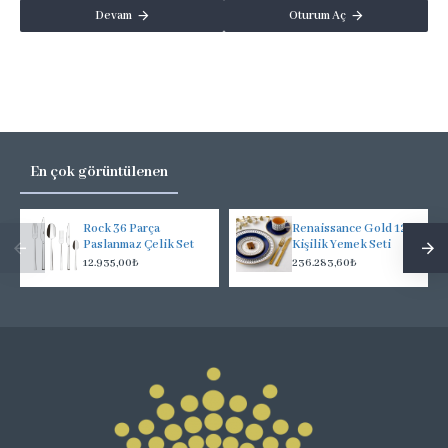
Devam
Oturum Aç
En çok görüntülenen
Rock 36 Parça
Renaissance Gold 12
Paslanmaz Çelik Set
Kişilik Yemek Seti
12.935,00₺
236.283,60₺