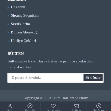
Hesabım
Sipariş Geçmişim
Seçtiklerim
Bülten Aboneliği
Hediye Çekleri
BÜLTEN
Bültenimize kaydolarak haber ve promosyonlardan
haberdar olun
Gönder
Copyright © 2024, Tüm Hakları Saklıdır.
Kayıt Ol
Seçimlerim
İletişim
Bizi Arayın
Giriş