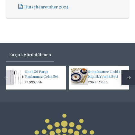
Hutschenreuther 2024
En çok görüntülenen
Rock 36 Parça
Renaissance Gold 12
Paslanmaz Çelik Set
Kişilik Yemek Seti
12.935,00₺
236.283,60₺