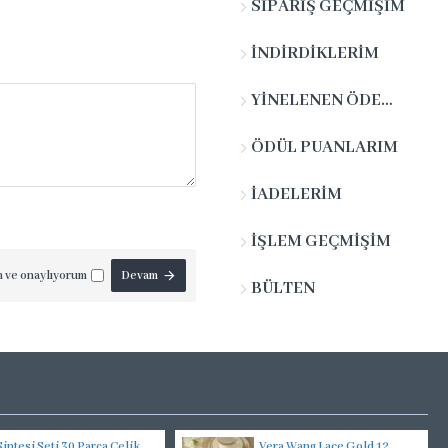
SIPARIŞ GEÇMIŞIM
İNDIRDIKLERIM
YINELENEN ÖDEMELERIM
ÖDÜL PUANLARIM
İADELERIM
İŞLEM GEÇMIŞIM
m ve onaylıyorum
Devam
BÜLTEN
Sintesi Seti 30 Parça Çelik
Vera Wang Lace Gold 12