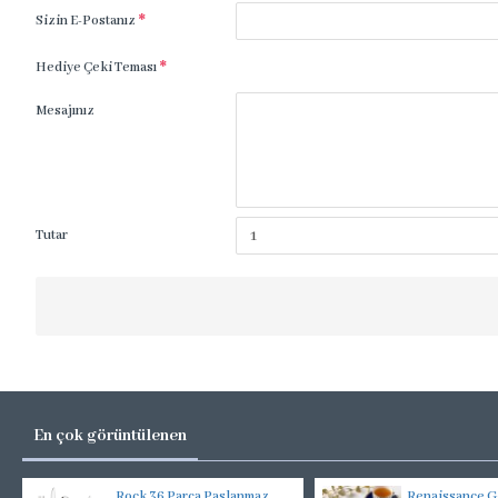
Sizin E-Postanız
Hediye Çeki Teması
Mesajınız
Tutar
En çok görüntülenen
Rock 36 Parça Paslanmaz
Renaissance Go