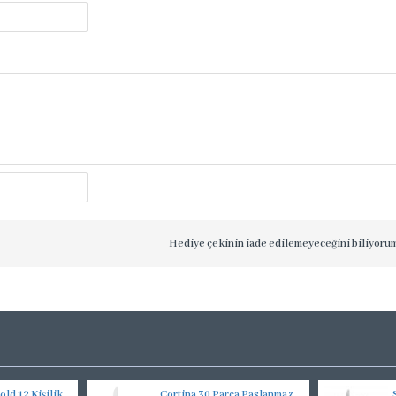
Hediye çekinin iade edilemeyeceğini biliyoru
ld 12 Kişilik
Cortina 30 Parça Paslanmaz