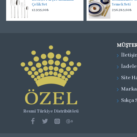
Çelik Set
Yemek Seti
12.935,00₺
236.283,60₺
MÜŞTER
İletiş
İadele
Site H
Marka
Sıkça 
Resmi Türkiye Distribütörü