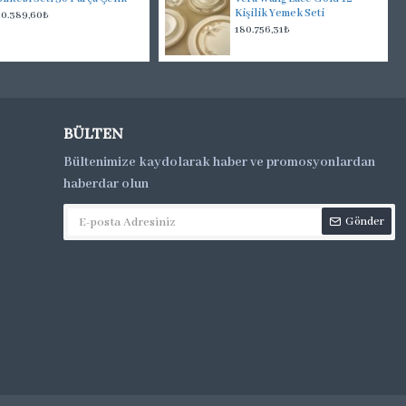
Kişilik Yemek Seti
10.389,60₺
180.756,31₺
BÜLTEN
Bültenimize kaydolarak haber ve promosyonlardan
haberdar olun
Gönder