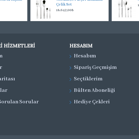
Çelik Set
18.642,00₺
I HIZMETLERI
HESABIM
im
Hesabım
r
Sipariş Geçmişim
aritası
Seçtiklerim
lar
Bülten Aboneliği
Sorulan Sorular
Hediye Çekleri