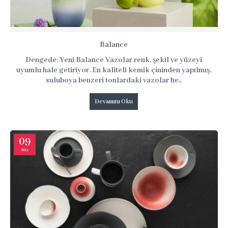
Balance
Dengede: Yeni Balance Vazolar renk, şekil ve yüzeyi
uyumlu hale getiriyor. En kaliteli kemik çininden yapılmış,
suluboya benzeri tonlardaki vazolar he..
Devamını Oku
09
Nis