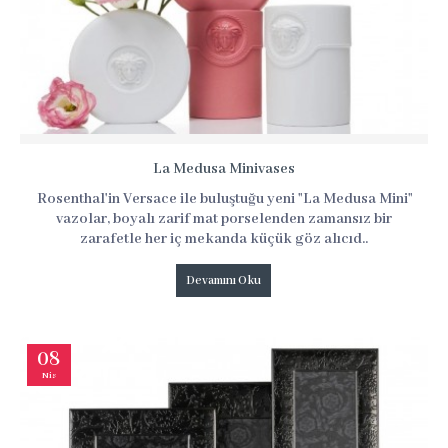
La Medusa Minivases
Rosenthal'in Versace ile buluştuğu yeni "La Medusa Mini"
vazolar, boyalı zarif mat porselenden zamansız bir
zarafetle her iç mekanda küçük göz alıcıd..
Devamını Oku
08
Nis