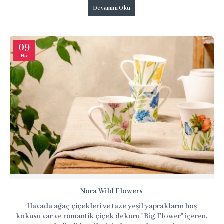
Devamını Oku
09
Nis
Nora Wild Flowers
Havada ağaç çiçekleri ve taze yeşil yaprakların hoş
kokusu var ve romantik çiçek dekoru "Big Flower" içeren,