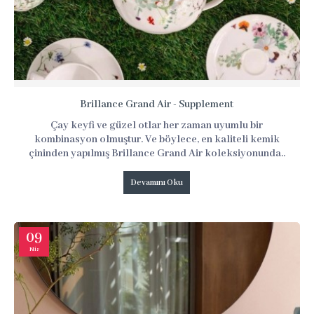
Brillance Grand Air - Supplement
Çay keyfi ve güzel otlar her zaman uyumlu bir
kombinasyon olmuştur. Ve böylece, en kaliteli kemik
çininden yapılmış Brillance Grand Air koleksiyonunda..
Devamını Oku
09
Nis