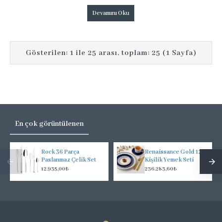
Devamını Oku
Gösterilen: 1 ile 25 arası, toplam: 25 (1 Sayfa)
En çok görüntülenen
Rock 36 Parça
Renaissance Gold 12
Paslanmaz Çelik Set
Kişilik Yemek Seti
12.935,00₺
236.283,60₺