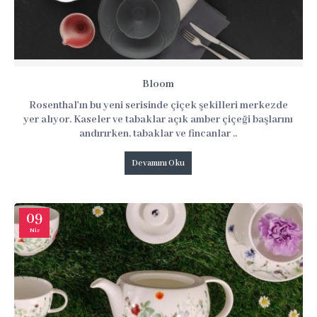
Bloom
Rosenthal'ın bu yeni serisinde çiçek şekilleri merkezde
yer alıyor. Kaseler ve tabaklar açık amber çiçeği başlarını
andırırken, tabaklar ve fincanlar ..
Devamını Oku
09
Nis