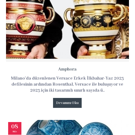
Amphora
Milano'da düzenlenen Versace Erkek İlkbahar-Yaz 2023
defilesinin ardından Rosenthal, Versace ile buluşuyor ve
2023 için iki tasarımlı sınırlı sayıda ü..
Devamını Oku
08
Nis