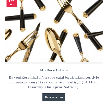
08
Nis
ME-Deco Cutlery
Bu yeni Rosenthal'in Versace çatal bıçak takımı serisiyle
buluşmasında en yüksek kalite ve ince el işçiliği Art Deco
tasarımıyla birleşiyor. Sofra bıç..
Devamını Oku