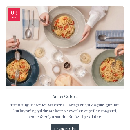
09
Nis
Amici Colore
Tanti auguri: Amici Makarna Tabağı bu yıl doğum gününü
kutluyor! 25 yıldır makarna severler ve şefler spagetti,
penne & co'yu sundu. Bu özel şekil üze..
Devamını Oku