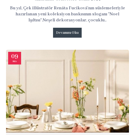
Bu yıl, Çek illüstratör Renáta Fucíková'nın süslemeleriyle
hazırlanan yeni koleksiyon baskısının sloganı "Noel
Işıltısı".Neşeli dekorasyonlar, çocuklu..
Devamını Oku
09
Nis