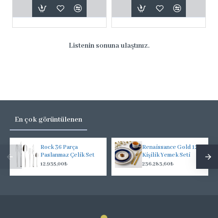
Listenin sonuna ulaştınız.
En çok görüntülenen
Rock 36 Parça
Renaissance Gold 12
Paslanmaz Çelik Set
Kişilik Yemek Seti
12.935,00₺
236.283,60₺