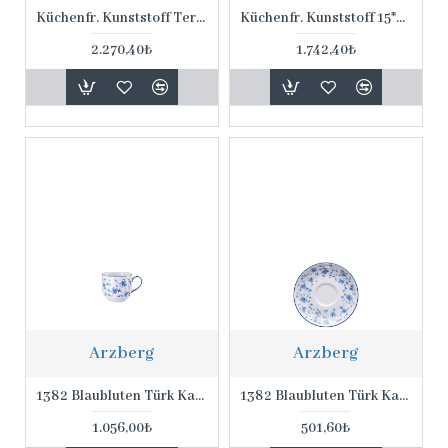
Küchenfr. Kunststoff Tereyağı Tabağı
Küchenfr. Kunststoff 15*15 Cm Saklama Kabı
2.270,40₺
1.742,40₺
Arzberg
Arzberg
1382 Blaubluten Türk Kahvesi Fincanı
1382 Blaubluten Türk Kahve Fincanı Tabağı
1.056,00₺
501,60₺