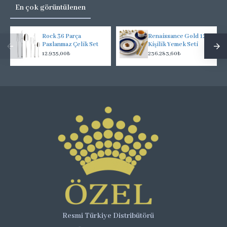
En çok görüntülenen
Rock 36 Parça
Renaissance Gold 12
Paslanmaz Çelik Set
Kişilik Yemek Seti
12.935,00₺
236.283,60₺
Resmi Türkiye Distribütörü