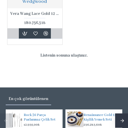
Wedgwood
Vera Wang Lace Gold 12 Kişilik Yemek Seti
180.756,31₺
Listenin sonuna ulaştınız.
En çok görüntülenen
Rock 36 Parça
Renaissance Gold 12
Paslanmaz Çelik Set
Kişilik Yemek Seti
12.935,00₺
236.283,60₺