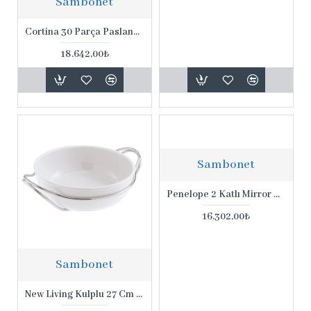
Sambonet
Cortina 30 Parça Paslanmaz Çelik Set
18.642,00₺
Sambonet
Penelope 2 Katlı Mirror Pvd Rum Etejer
16.302,00₺
Sambonet
New Living Kulplu 27 Cm Spaghetti Porselen Kâsesi