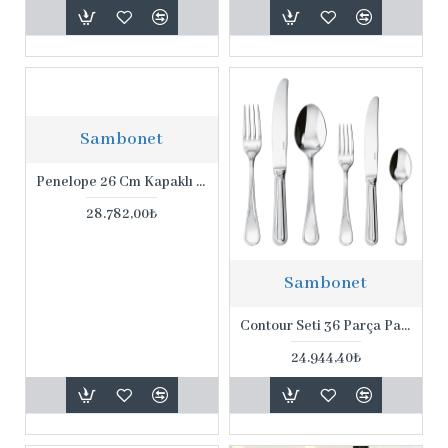
Sambonet
Penelope 26 Cm Kapaklı Gümüş Kaplama Orta Süsü
28.782,00₺
Sambonet
Contour Seti 36 Parça Paslanmaz Çelik Set
24.944,40₺