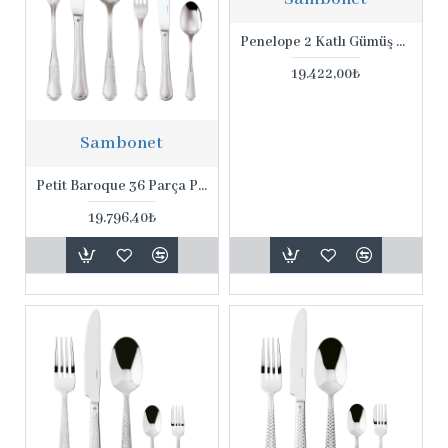
Penelope 2 Katlı Gümüş Kaplama Etejer
19.422,00₺
Sambonet
Petit Baroque 36 Parça Paslanmaz Çelik Set
19.796,40₺