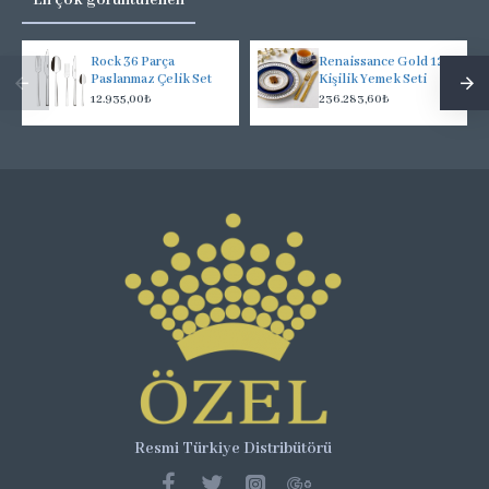
En çok görüntülenen
Rock 36 Parça
Renaissance Gold 12
Paslanmaz Çelik Set
Kişilik Yemek Seti
12.935,00₺
236.283,60₺
Resmi Türkiye Distribütörü