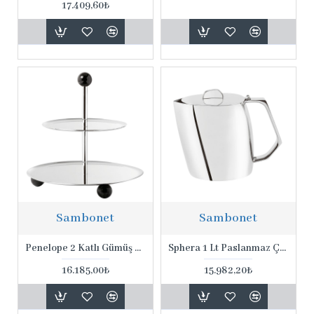
17.409,60₺
Sambonet
Sambonet
Penelope 2 Katlı Gümüş Kaplama Etejer
Sphera 1 Lt Paslanmaz Çelik Kahve Potu
16.185,00₺
15.982,20₺