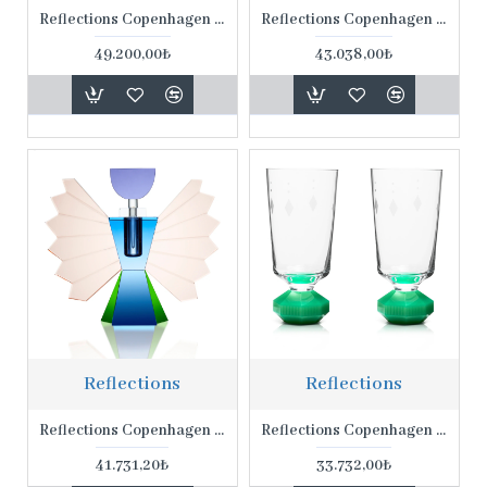
Reflections Copenhagen Arizona 22*22*16,5 Cm Ayaklı Kâse
Reflections Copenhagen Savannah 28*17,5*28 Cm Tepsi
49.200,00₺
43.038,00₺
Reflections
Reflections
Reflections Copenhagen Rochester 17,5*20*7,5 Cm Parfüm Şişesi
Reflections Copenhagen Chelsea 2'li 14,5 Cm Yeşil Renk Kristal Bardak
41.731,20₺
33.732,00₺