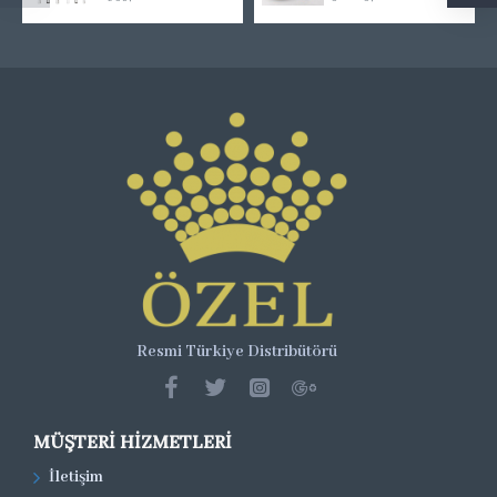
Resmi Türkiye Distribütörü
MÜŞTERI HIZMETLERI
İletişim