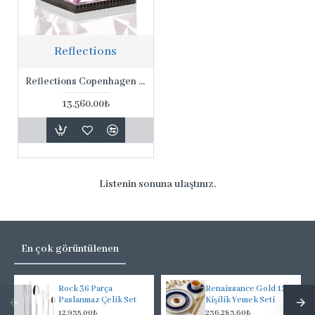
Reflections
Reflections Copenhagen Ophelia 9*9*8 Cm Gül Rengi Masa Lambası
13.560,00₺
Listenin sonuna ulaştınız.
En çok görüntülenen
Rock 36 Parça
Renaissance Gold 12
Paslanmaz Çelik Set
Kişilik Yemek Seti
12.935,00₺
236.283,60₺